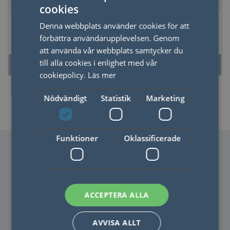
cookies
SWEDISH
Coasterset, strip
Diskhandduk vit
Denna webbplats använder cookies för att
ENGLISH
neut. huvud
50x70 1 färg
förbättra användarupplevelsen. Genom
att använda vår webbplats samtycker du
till alla cookies i enlighet med vår
LÄS MER
LÄS MER
cookiepolicy.
Läs mer
Nödvändigt
Statistik
Marketing
Funktioner
Oklassificerade
ACCEPTERA ALLA
KONTAKTA OSS
AVVISA ALLT