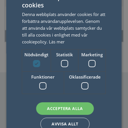
cookies
SWEDISH
Fickspegel, 77mm
Paraply träkrycka,
Denna webbplats använder cookies för att
ENGLISH
3-färg
förbättra användarupplevelsen. Genom
att använda vår webbplats samtycker du
till alla cookies i enlighet med vår
LÄS MER
LÄS MER
cookiepolicy.
Läs mer
Nödvändigt
Statistik
Marketing
Funktioner
Oklassificerade
ACCEPTERA ALLA
KONTAKTA OSS
AVVISA ALLT