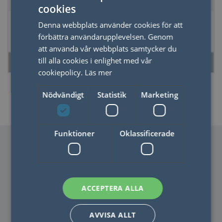
cookies
SWEDISH
Spegel utdragbar ur
Knappbrosch,
Denna webbplats använder cookies för att
ENGLISH
fodral 115x73mm
77mm
förbättra användarupplevelsen. Genom
med info-gördel
att använda vår webbplats samtycker du
till alla cookies i enlighet med vår
LÄS MER
LÄS MER
cookiepolicy.
Läs mer
Nödvändigt
Statistik
Marketing
Funktioner
Oklassificerade
ACCEPTERA ALLA
KONTAKTA OSS
AVVISA ALLT