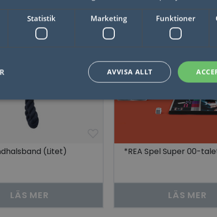
50%
Statistik
Marketing
Funktioner
ER
AVVISA ALLT
ACCE
Nödvändigt
Statistik
Marketing
Funktioner
Oklassificerade
låter kärnwebbplatsfunktioner som användarinloggning och kontohantering. Webbplat
utan strikt nödvändiga cookies.
dhalsband (Litet)
*REA Spel Super 00-tale
Leverantör / Domän
Utgång
Beskrivning
1 dag
Detta är en Microsoft MSN 1: a parts cookie 
Microsoft
webbplatsen fungerar korrekt.
Corporation
.linkedin.com
LÄS MER
LÄS MER
Session
Denna cookie ställs in av YouTube för att sp
Google LLC
inbäddade videor.
.youtube.com