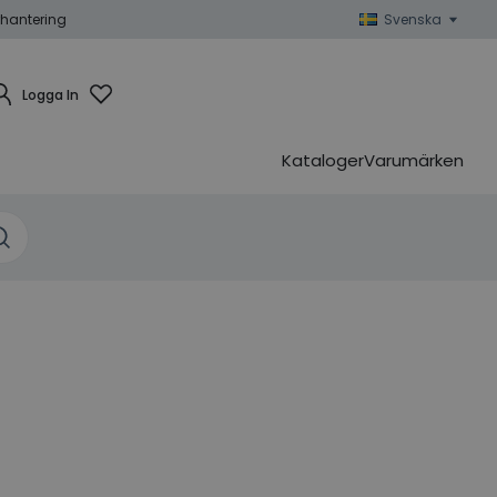
hantering
Svenska
Logga In
Kataloger
Varumärken