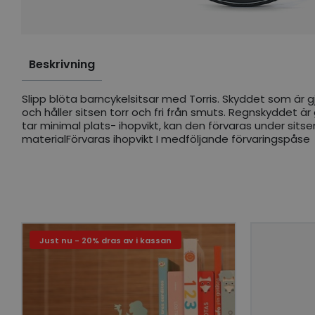
Beskrivning
Slipp blöta barncykelsitsar med Torris. Skyddet som är gj
och håller sitsen torr och fri från smuts. Regnskyddet ä
tar minimal plats- ihopvikt, kan den förvaras under sitsen
materialFörvaras ihopvikt I medföljande förvaringspåse
Just nu - 20% dras av i kassan