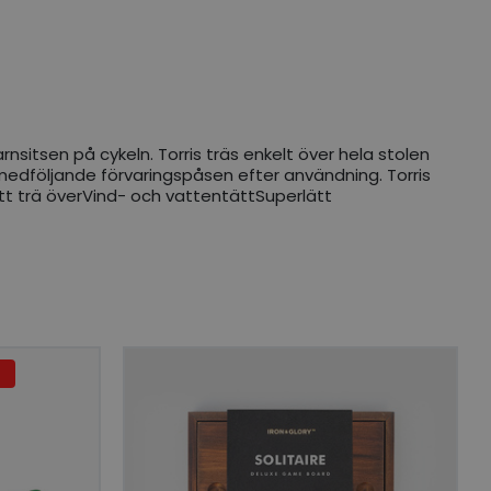
nsitsen på cykeln. Torris träs enkelt över hela stolen
n medföljande förvaringspåsen efter användning. Torris
l att trä överVind- och vattentättSuperlätt