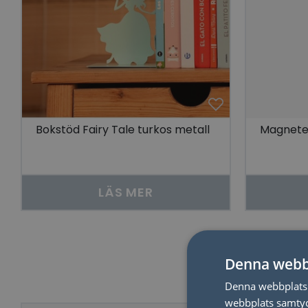
Bokstöd Fairy Tale turkos metall
Magnete
LÄS MER
Denna webb
Denna webbplats 
webbplats samtyck