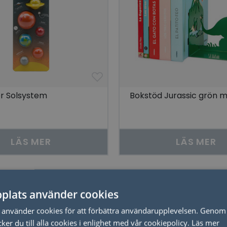
r Solsystem
Bokstöd Jurassic grön m
LÄS MER
LÄS MER
plats använder cookies
Relaterade produkter
använder cookies för att förbättra användarupplevelsen. Genom 
er du till alla cookies i enlighet med vår cookiepolicy.
Läs mer