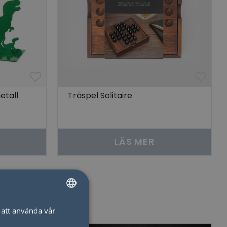
etall
Träspel Solitaire
LÄS MER
att använda vår
SWEDISH
ENGLISH