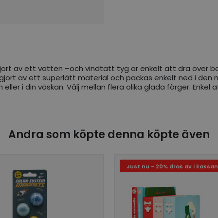
ort av ett vatten –och vindtätt tyg är enkelt att dra över bar
r gjort av ett superlätt material och packas enkelt ned i de
 eller i din väskan. Välj mellan flera olika glada förger. Enke
Andra som köpte denna köpte även
Just nu - 20% dras av i kassan