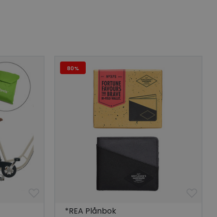
 människor och bots.
göra giltiga
lats.
 unik besökare för
t aktivera
 på besökarens
80%
r som visas av en
se genom att föreslå
torik.
ör att dela
r.
 unik besökare för
t aktivera
 på besökarens
lla reda på
nbäddade i
bplatsbesökaren
 Youtube-
tjänsten för att
*REA Plånbok
okie. Det är