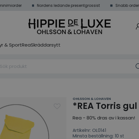
minimiorder
Nordens ledande presentgrossist
Snabb order
r & Sport
Rea
Skräddarsytt
OHLSSON & LOHAVEN
*REA Torris gul
Rea - 80% dras av i kassan!
Artikelnr: OL0141
Minsta beställning: 10 st