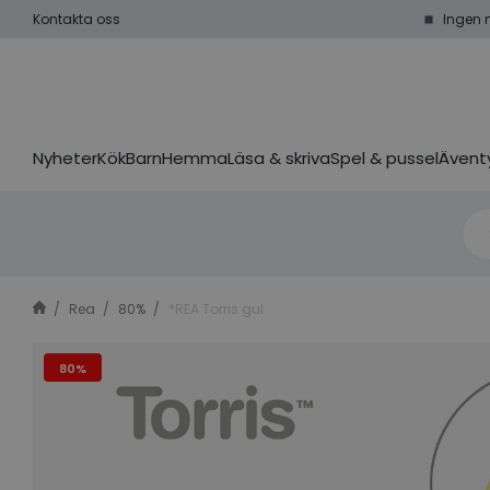
Kontakta oss
Ingen 
Nyheter
Kök
Barn
Hemma
Läsa & skriva
Spel & pussel
Äventy
Rea
80%
*REA Torris gul
80%