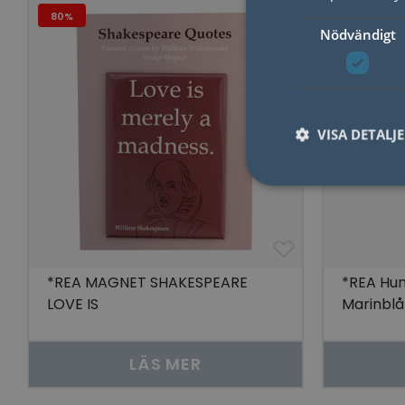
80%
50%
Nödvändigt
VISA DETALJ
Nödvändiga kakor til
användas ordentligt 
*REA MAGNET SHAKESPEARE
*REA Hun
Namn
LOVE IS
Marinblå
lidc
LÄS MER
YSC