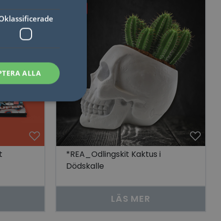
50%
Oklassificerade
PTERA ALLA
sen kan inte
t
*REA_Odlingskit Kaktus i
Dödskalle
som säkerställer att
LÄS MER
åra visningar av