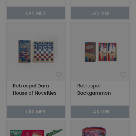
om 6
LÄS MER
LÄS MER
Retrospel Dam
Retrospel
House of Novelties
Backgammon
House of Novelties
LÄS MER
LÄS MER