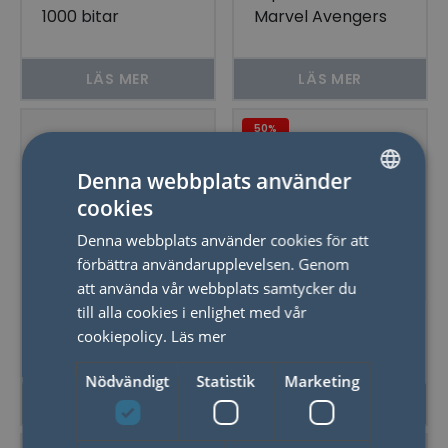
1000 bitar
Marvel Avengers
LÄS MER
LÄS MER
50%
Denna webbplats använder
cookies
SWEDISH
Denna webbplats använder cookies för att
ENGLISH
förbättra användarupplevelsen. Genom
att använda vår webbplats samtycker du
till alla cookies i enlighet med vår
Pussel Bucketlist
*Frågesport
cookiepolicy.
Läs mer
50 Filmer
Disney Jubileum
100 Years of
Nödvändigt
Statistik
Marketing
Wonder
LÄS MER
LÄS MER