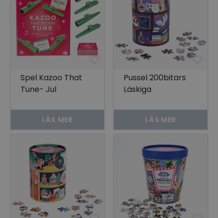
Spel Kazoo That
Pussel 200bitars
Tune- Jul
Läskiga
Kuriositeter
LÄS MER
LÄS MER