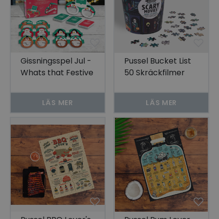
Gissningsspel Jul -
Pussel Bucket List
Whats that Festive
50 Skräckfilmer
Things
1000 bitar
LÄS MER
LÄS MER