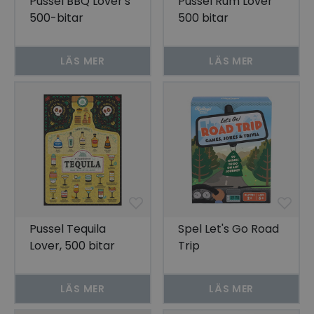
Pussel BBQ Lover's
Pussel Rum Lover
500-bitar
500 bitar
LÄS MER
LÄS MER
Pussel Tequila
Spel Let's Go Road
Lover, 500 bitar
Trip
LÄS MER
LÄS MER