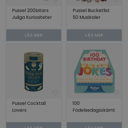
Pussel 200bitars
Pussel Bucketlist
Juliga Kuriositeter
50 Musikaler
LÄS MER
LÄS MER
Pussel Cocktail
100
Lovers
Födelsedagsskämt
LÄS MER
LÄS MER